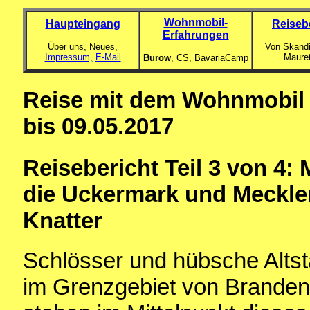
Wohnmobil-
Haupteingang
Reiseb
Erfahrungen
Über uns, Neues,
Von Skandi
Impressum,
E-Mail
Maure
Burow
, CS,
BavariaCamp
Reise mit dem Wohnmobil 
bis 09.05.2017
Reisebericht Teil 3 von 4
die Uckermark und Meckle
Knatter
Schlösser und hübsche Altst
im Grenzgebiet von Brande