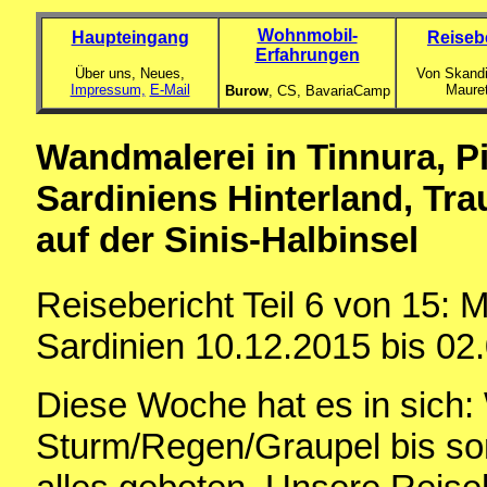
Wohnmobil-
Haupteingang
Reiseb
Erfahrungen
Über uns, Neues,
Von Skandi
Impressum,
E-Mail
Maure
Burow
, CS,
BavariaCamp
Wandmalerei in Tinnura, Pi
Sardiniens Hinterland, Tr
auf der Sinis-Halbinsel
Reisebericht Teil 6 von 15:
Sardinien 10.12.2015 bis 02
Diese Woche hat es in sich:
Sturm/Regen/Graupel bis so