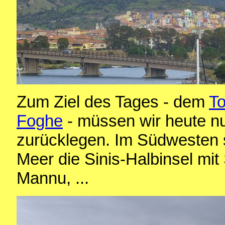
Zum Ziel des Tages - dem
To
Foghe
- müssen wir heute nu
zurücklegen. Im Südwesten 
Meer die Sinis-Halbinsel mi
Mannu, ...