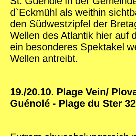
St. Guénolé in der Gemein
d`Eckmühl als weithin sicht
den Südwestzipfel der Bretag
Wellen des Atlantik hier auf 
ein besonderes Spektakel we
Wellen antreibt.
19./20.10.
Plage Vein/ Plov
Guénolé - Plage du Ster 3