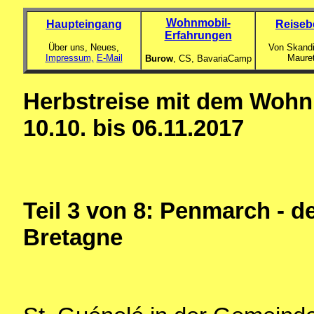
Wohnmobil-
Haupteingang
Reiseb
Erfahrungen
Über uns, Neues,
Von Skandi
Impressum,
E-Mail
Maure
Burow
, CS,
BavariaCamp
Herbstreise mit dem Wohnm
10.10. bis 06.11.2017
Teil 3 von 8: Penmarch - d
Bretagne