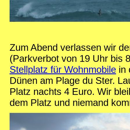
Zum Abend verlassen wir den
(Parkverbot von 19 Uhr bis 8
Stellplatz für Wohnmobile
in 
Dünen am Plage du Ster. Lau
Platz nachts 4 Euro. Wir ble
dem Platz und niemand kom