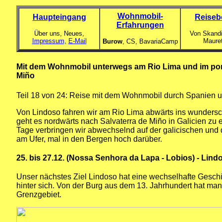
Wohnmobil-
Haupteingang
Reiseb
Erfahrungen
Über uns, Neues,
Von Skandi
Impressum,
E-Mail
Maure
Burow
, CS,
BavariaCamp
Mit dem Wohnmobil unterwegs am Rio Lima und im port
Miño
Teil 18
von 24: Reise mit dem Wohnmobil durch Spanien un
Von Lindoso fahren wir am Rio Lima abwärts ins wunders
geht es nordwärts nach Salvaterra de Miño in Galicien zu
Tage verbringen wir abwechselnd auf der galicischen und d
am Ufer, mal in den Bergen hoch darüber.
25. bis 27.12. (Nossa Senhora da Lapa - Lobios) - Lind
Unser nächstes Ziel Lindoso hat eine wechselhafte Geschi
hinter sich. Von der Burg aus dem 13. Jahrhundert hat man
Grenzgebiet.