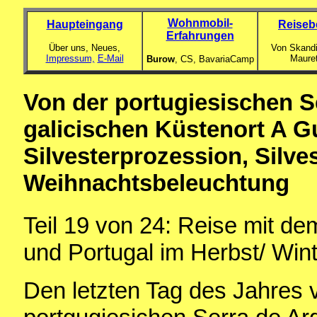
Wohnmobil-
Haupteingang
Reiseb
Erfahrungen
Über uns, Neues,
Von Skandi
Impressum,
E-Mail
Maure
Burow
, CS,
BavariaCamp
Von der portugiesischen S
galicischen Küstenort A G
Silvesterprozession, Silv
Weihnachtsbeleuchtung
Teil 19
von 24: Reise mit d
und Portugal im Herbst/ Win
Den letzten Tag des Jahres v