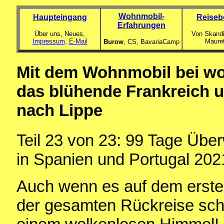
Wohnmobil-
Haupteingang
Reiseb
Erfahrungen
Über uns, Neues,
Von Skandi
Impressum,
E-Mail
Maure
Burow
, CS,
BavariaCamp
Mit dem Wohnmobil bei w
das blühende Frankreich 
nach Lippe
Teil 23 von 23: 99 Tage Übe
in Spanien und Portugal 202
Auch wenn es auf dem ersten
der gesamten Rückreise sche