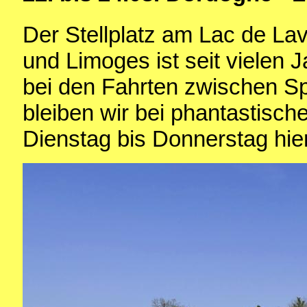
Der Stellplatz am Lac de L
und Limoges ist seit vielen
bei den Fahrten zwischen S
bleiben wir bei phantastisch
Dienstag bis Donnerstag hier