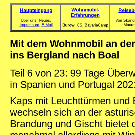
Wohnmobil-
Haupteingang
Reiseb
Erfahrungen
Über uns, Neues,
Von Skandi
Impressum,
E-Mail
Maure
Burow
, CS,
BavariaCamp
Mit dem Wohnmobil an der
ins Bergland nach Boal
Teil 6 von 23: 99 Tage Über
in Spanien und Portugal 202
Kaps mit Leuchttürmen und 
wechseln sich an der asturis
Brandung und Gischt bietet d