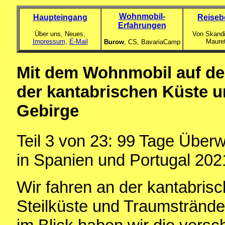
Wohnmobil-
Haupteingang
Reiseb
Erfahrungen
Über uns, Neues,
Von Skandi
Impressum,
E-Mail
Maure
Burow
, CS,
BavariaCamp
Mit dem Wohnmobil auf d
der kantabrischen Küste u
Gebirge
Teil 3 von 23: 99 Tage Über
in Spanien und Portugal 202
Wir fahren an der kantabris
Steilküste und Traumstränd