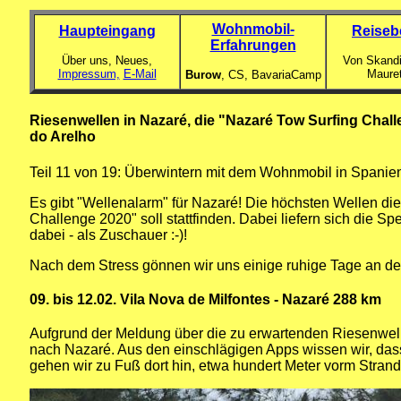
Wohnmobil-
Haupteingang
Reiseb
Erfahrungen
Über uns, Neues,
Von Skandi
Impressum,
E-Mail
Maure
Burow
, CS,
BavariaCamp
Riesenwellen in Nazaré, die "Nazaré Tow Surfing Chal
do Arelho
Teil 11 von 19: Überwintern mit dem Wohnmobil in Spanie
Es gibt "Wellenalarm" für Nazaré! Die höchsten Wellen di
Challenge 2020" soll stattfinden. Dabei liefern sich die S
dabei - als Zuschauer :-)!
Nach dem Stress gönnen wir uns einige ruhige Tage an de
09. bis 12.02. Vila Nova de Milfontes - Nazaré 288 km
Aufgrund der Meldung über die zu erwartenden Riesenwell
nach Nazaré. Aus den einschlägigen Apps wissen wir, das
gehen wir zu Fuß dort hin, etwa hundert Meter vorm Strandp