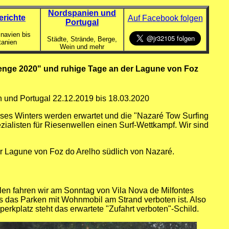
Nordspanien und
erichte
Auf Facebook folgen
Portugal
navien bis
Städte, Strände, Berge,
tanien
Wein und mehr
lenge 2020" und ruhige Tage an der Lagune von Foz
n und Portugal 22.12.2019 bis 18.03.2020
eses Winters werden erwartet und die
"Nazaré Tow Surfing
pezialisten für Riesenwellen einen Surf-Wettkampf. Wir sind
r Lagune von Foz do Arelho südlich von Nazaré.
en fahren wir am Sonntag von Vila Nova de Milfontes
s das Parken mit Wohnmobil am Strand verboten ist. Also
erkplatz steht das erwartete "Zufahrt verboten"-Schild.