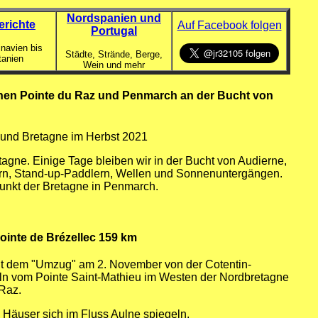
Nordspanien und
erichte
Auf Facebook folgen
Portugal
navien bis
Städte, Strände, Berge,
tanien
Wein und mehr
hen Pointe du Raz und Penmarch an der Bucht von
 und Bretagne im Herbst 2021
gne. Einige Tage bleiben wir in der Bucht von Audierne,
ern, Stand-up-Paddlern, Wellen und Sonnenuntergängen.
unkt der Bretagne in Penmarch.
 Pointe de Brézellec 159 km
it dem "Umzug" am 2. November von der Cotentin-
eln vom Pointe Saint-Mathieu im Westen der Nordbretagne
Raz.
 Häuser sich im Fluss Aulne spiegeln.