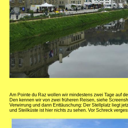
Am Pointe du Raz wollen wir mindestens zwei Tage auf dem 
Den kennen wir von zwei früheren Reisen, siehe Screensh
Verwirrung und dann Enttäuschung: Der Stellplatz liegt je
und Steilküste ist hier nichts zu sehen. Vor Schreck verge