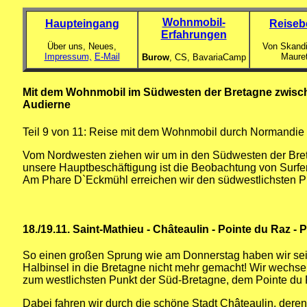
Wohnmobil-
Haupteingang
Reiseb
Erfahrungen
Über uns, Neues,
Von Skandi
Impressum,
E-Mail
Maure
Burow
, CS,
BavariaCamp
Mit dem Wohnmobil im Südwesten der Bretagne zwisc
Audierne
Teil 9 von 11: Reise mit dem Wohnmobil durch Normandie
Vom Nordwesten ziehen wir um in den Südwesten der Breta
unsere Hauptbeschäftigung ist die Beobachtung von Surf
Am Phare D`Eckmühl erreichen wir den südwestlichsten P
18./19.11. Saint-Mathieu - Châteaulin - Pointe du Raz -
So einen großen Sprung wie am Donnerstag haben wir se
Halbinsel in die Bretagne nicht mehr gemacht! Wir wechs
zum westlichsten Punkt der Süd-Bretagne, dem Pointe du 
Dabei fahren wir durch die schöne Stadt Châteaulin, deren