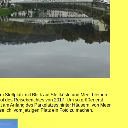
Stellplatz mit Blick auf Steilküste und Meer bleiben.
ot des Reiseberichtes von 2017. Um so größer erst
tzt am Anfang des Parkplatzes hinter Häusern, von Meer
sse ich, vom jetzigen Platz ein Foto zu machen.