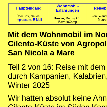
Wohnmobil-
Haupteingang
Reiseb
Erfahrungen
Über uns, Neues,
Von Skandi
Bresler,
Burow, CS,
Impressum,
E-Mail
Maure
BavariaCamp
Mit dem Wohnmobil im No
Cilento-Küste von Agropoli
San Nicola a Mare
Teil 2 von 16: Reise mit de
durch Kampanien, Kalabrien,
Winter 2025
Wir hatten absolut keine Ah