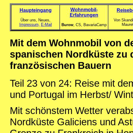
Wohnmobil-
Haupteingang
Reiseb
Erfahrungen
Über uns, Neues,
Von Skandi
Impressum,
E-Mail
Maure
Burow
, CS,
BavariaCamp
Mit dem Wohnmobil von de
spanischen Nordküste zu d
französischen Bauern
Teil 23
von 24: Reise mit d
und Portugal im Herbst/ Win
Mit schönstem Wetter verabs
Nordküste Galiciens und Ast