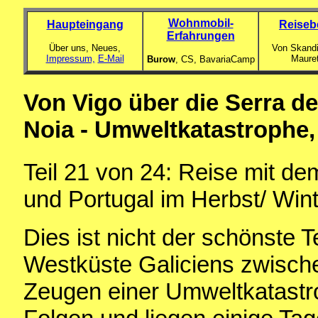
Wohnmobil-
Haupteingang
Reiseb
Erfahrungen
Über uns, Neues,
Von Skandi
Impressum,
E-Mail
Maure
Burow
, CS,
BavariaCamp
Von Vigo über die Serra de
Noia - Umweltkatastrophe,
Teil 21
von 24: Reise mit d
und Portugal im Herbst/ Win
Dies ist nicht der schönste T
Westküste Galiciens zwisch
Zeugen einer Umweltkatastr