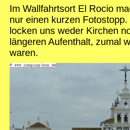
Im Wallfahrtsort El Rocio ma
nur einen kurzen Fotostopp
locken uns weder Kirchen n
längeren Aufenthalt, zumal w
waren.