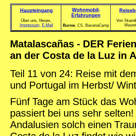
Wohnmobil-
Haupteingang
Reiseb
Erfahrungen
Über uns, Neues,
Von Skandi
Impressum,
E-Mail
Maure
Burow
, CS,
BavariaCamp
Matalascañas - DER Ferien
an der Costa de la Luz in 
Teil 11
von 24: Reise mit d
und Portugal im Herbst/ Win
Fünf Tage am Stück das Woh
passiert bei uns sehr selten
Andalusien solch einen Trau