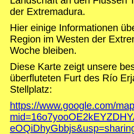
Landschaft an den Flüssen 
der Extremadura.
Hier einige Informationen üb
Region im Westen der Extrem
Woche bleiben.
Diese Karte zeigt unsere be
überfluteten Furt des Río Erj
Stellplatz:
https://www.google.com/map
mid=16o7yooOE2kEYZDHYA
eOQiDhyGbbjs&usp=sharin