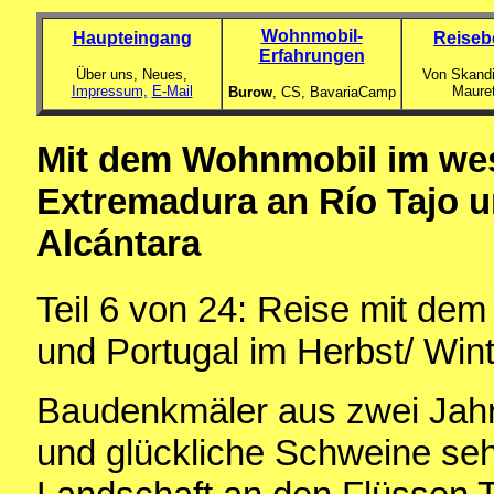
Wohnmobil-
Haupteingang
Reiseb
Erfahrungen
Über uns, Neues,
Von Skandi
Impressum,
E-Mail
Maure
Burow
, CS,
BavariaCamp
Mit dem Wohnmobil im wes
Extremadura an Río Tajo u
Alcántara
Teil 6
von 24: Reise mit de
und Portugal im Herbst/ Win
Baudenkmäler aus zwei Jah
und glückliche Schweine seh