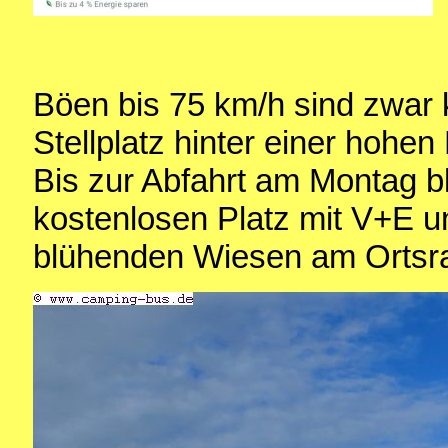
Böen bis 75 km/h sind zwar 
Stellplatz hinter einer hohe
Bis zur Abfahrt am Montag bl
kostenlosen Platz mit V+E un
blühenden Wiesen am Ortsra