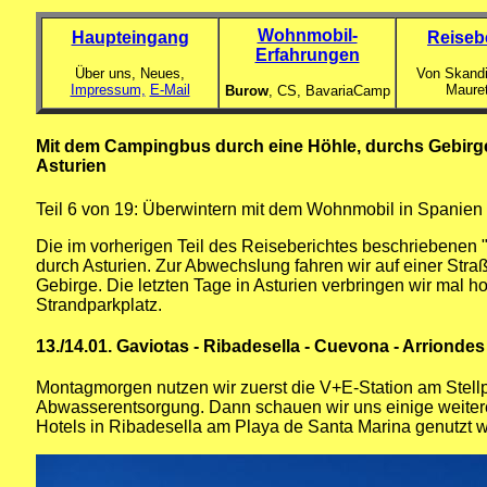
Wohnmobil-
Haupteingang
Reiseb
Erfahrungen
Über uns, Neues,
Von Skandi
Impressum,
E-Mail
Maure
Burow
, CS,
BavariaCamp
Mit dem Campingbus durch eine Höhle, durchs Gebirge 
Asturien
Teil 6 von 19: Überwintern mit dem Wohnmobil in Spanien
Die im vorherigen Teil des Reiseberichtes beschriebenen "V
durch Asturien. Zur Abwechslung fahren wir auf einer Str
Gebirge. Die letzten Tage in Asturien verbringen wir mal
Strandparkplatz.
13./14.01. Gaviotas - Ribadesella - Cuevona - Arriondes
Montagmorgen nutzen wir zuerst die V+E-Station am Stell
Abwasserentsorgung. Dann schauen wir uns einige weitere
Hotels in Ribadesella am Playa de Santa Marina genutzt we