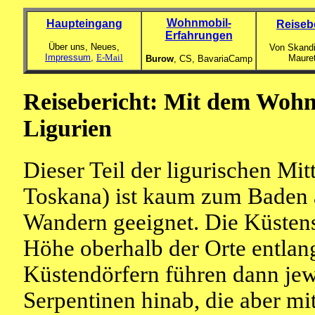
Wohnmobil-
Haupteingang
Reiseb
Erfahrungen
Über uns, Neues,
Von Skandi
Impressum,
E-Mail
Maure
Burow
, CS,
BavariaCamp
Reisebericht: Mit dem Wohn
Ligurien
Dieser Teil der ligurischen Mit
Toskana) ist kaum zum Baden
Wandern geeignet. Die Küstens
Höhe oberhalb der Orte entlan
Küstendörfern führen dann jewe
Serpentinen hinab, die aber m