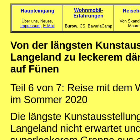
Wohnmobil-
Haupteingang
Reiseb
Erfahrungen
Über uns, Neues,
Von Skandi
Impressum,
E-Mail
Maure
Burow
, CS,
BavariaCamp
Von der längsten Kunstau
Langeland zu leckerem d
auf Fünen
Teil 6 von 7: Reise mit de
im Sommer 2020
Die längste Kunstausstellun
Langeland nicht erwartet und