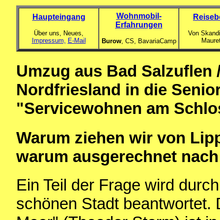
Wohnmobil-
Haupteingang
Reiseb
Erfahrungen
Über uns, Neues,
Von Skandi
Impressum,
E-Mail
Maure
Burow
, CS,
BavariaCamp
Umzug aus Bad Salzuflen 
Nordfriesland in die Senio
"Servicewohnen am Schlo
Warum ziehen wir von Lip
warum ausgerechnet nac
Ein Teil der Frage wird durch
schönen Stadt beantwortet.