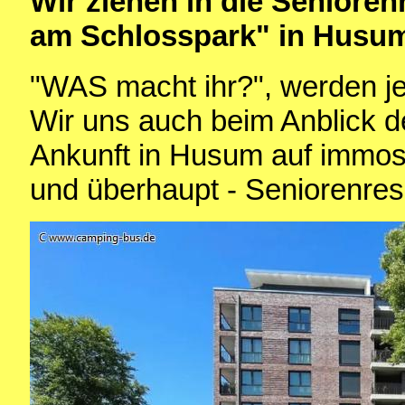
Wir ziehen in die Seniore
am Schlosspark" in Husu
"WAS macht ihr?", werden jet
Wir uns auch beim Anblick 
Ankunft in Husum auf immo
und überhaupt - Seniorenres